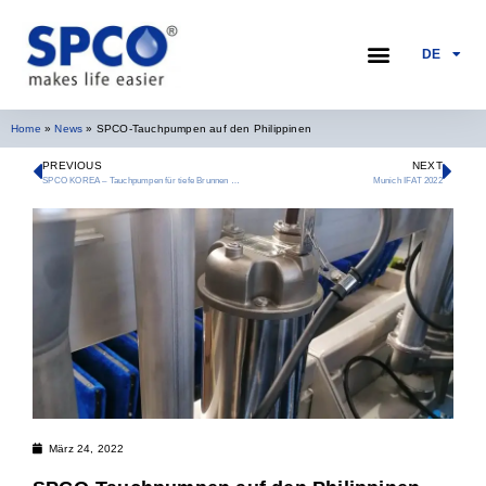
DE
Home
»
News
»
SPCO-Tauchpumpen auf den Philippinen
PREVIOUS
NEXT
SPCO KOREA – Tauchpumpen für tiefe Brunnen werden installiert
Munich IFAT 2022
März 24, 2022