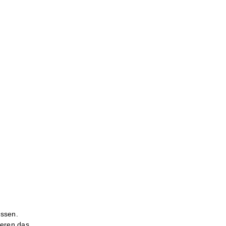
assen.
eren das